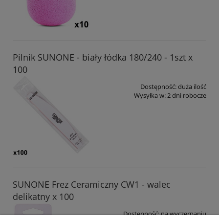
Pilnik SUNONE - biały łódka 180/240 - 1szt x
100
Dostępność:
duża ilość
Wysyłka w:
2 dni robocze
SUNONE Frez Ceramiczny CW1 - walec
delikatny x 100
Dostępność:
na wyczerpaniu