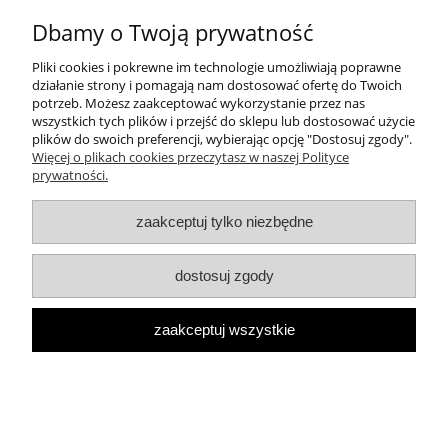
Wysyłka w:
2 dni robocze
Dbamy o Twoją prywatność
Pliki cookies i pokrewne im technologie umożliwiają poprawne
działanie strony i pomagają nam dostosować ofertę do Twoich
potrzeb. Możesz zaakceptować wykorzystanie przez nas
wszystkich tych plików i przejść do sklepu lub dostosować użycie
plików do swoich preferencji, wybierając opcję "Dostosuj zgody".
Więcej o plikach cookies przeczytasz w naszej Polityce
Etui na 30 lakierów x 54
prywatności.
Dostępność:
na wyczerpaniu
zaakceptuj tylko niezbędne
Wysyłka w:
2 dni robocze
dostosuj zgody
zaakceptuj wszystkie
Butelka czarna 15ml z pędzelkiem i nakrętką x
288
Dostępność:
średnia ilość