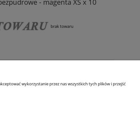
bezpudrowe - magenta XS x 10
brak towaru
kceptować wykorzystanie przez nas wszystkich tych plików i przejść
as
rmie
takt