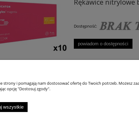
Rękawice nitrylowe 
Dostępność:
powiadom o dostępności
nie strony i pomagają nam dostosować ofertę do Twoich potrzeb. Możesz zaa
Zakupy
O n
jąc opcję "Dostosuj zgody".
Jak kupować?
O fi
j wszystkie
Czas i koszty dostawy
Kon
Sklep internetowy Shoper.pl