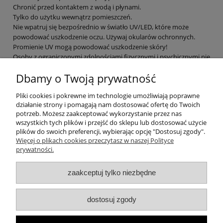
Chronić przed kontaktem z wodą i płynami.
Tylko do użytku wewnątrz pomieszczeń.
Nie wpatruj się bezpośrednio w światło UV/LED, które może
powodować uszkodzenie oczu. Używaj okularów ochronnych.
Promienie UV mogą powodować uszkodzenie skóry!
Osoby z ograniczonymi zdolnościami fizycznymi i psychicznymi nie
powinny używać lampy.
Dbamy o Twoją prywatność
Producent
Pliki cookies i pokrewne im technologie umożliwiają poprawne
działanie strony i pomagają nam dostosować ofertę do Twoich
LEOBERT sp. z o.o. sp.k.
potrzeb. Możesz zaakceptować wykorzystanie przez nas
ul. Sandomierska 14
wszystkich tych plików i przejść do sklepu lub dostosować użycie
37-400 Nisko, Polska
plików do swoich preferencji, wybierając opcję "Dostosuj zgody".
kontakt@leobert.pl
Więcej o plikach cookies przeczytasz w naszej Polityce
prywatności.
zaakceptuj tylko niezbędne
Informacje
dostosuj zgody
Zakupy