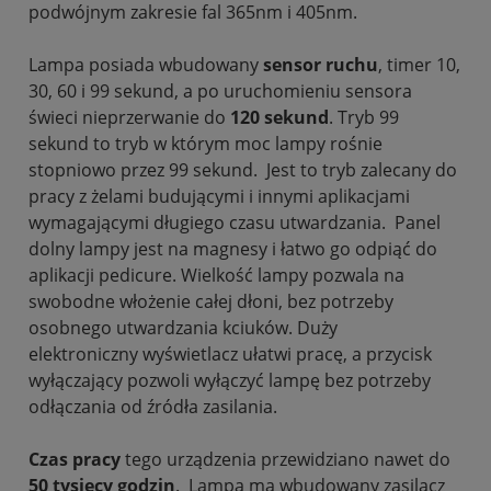
podwójnym zakresie fal 365nm i 405nm.
Lampa posiada wbudowany
sensor ruchu
, timer 10,
30, 60 i 99 sekund, a po uruchomieniu sensora
świeci nieprzerwanie do
120 sekund
. Tryb 99
sekund to tryb w którym moc lampy rośnie
stopniowo przez 99 sekund. Jest to tryb zalecany do
pracy z żelami budującymi i innymi aplikacjami
wymagającymi długiego czasu utwardzania. Panel
dolny lampy jest na magnesy i łatwo go odpiąć do
aplikacji pedicure. Wielkość lampy pozwala na
swobodne włożenie całej dłoni, bez potrzeby
osobnego utwardzania kciuków. Duży
elektroniczny wyświetlacz ułatwi pracę, a przycisk
wyłączający pozwoli wyłączyć lampę bez potrzeby
odłączania od źródła zasilania.
Czas pracy
tego urządzenia przewidziano nawet do
50 tysięcy godzin
. Lampa ma wbudowany zasilacz